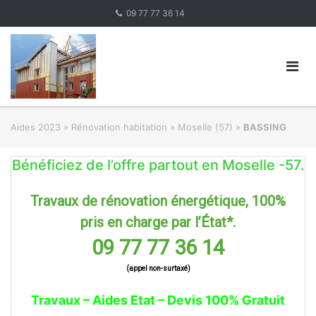
Skip
09 77 77 36 14
to
content
Aides 2023
»
Rénovation habitation
»
Moselle (57)
»
BASSING
Bénéficiez de l’offre partout en Moselle -57.
Travaux de rénovation énergétique, 100%
pris en charge par l’État*.
09 77 77 36 14
(appel non-surtaxé)
Travaux – Aides Etat – Devis 100% Gratuit